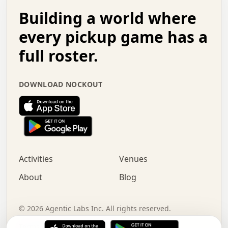
.   .   .   o   .   .   .   .   .   .   .   .   x   .   .
Building a world where
x   .   .   .   .   .   .   .   .   .   .   .   :   .   .
.   .   .   .   .   +   .   .   .   .   .   .   .   +   .
every pickup game has a
.   .   :   .   .   .   .   .   .   .   .   o   .   .   .
full roster.
.   .   .   x   .   .   .   .   .   .   :   .   .   o   .
.   .   .   .   .   :   .   .   .   .   o   .   .   .   .
.   +   .   .   :   .   .   .   .   .   .   .   .   .   x
DOWNLOAD NOCKOUT
.   .   .   .   .   .   .   .   :   .   .   .   .   .   +
.   .   .   .   .   .   .   .   +   .   .   x   .   .   .
.   .   .   .   .   .   :   +   .   .   .   .   .   o   .
.   .   .   .   .   .   .   .   .   .   .   .   .   .   .
.   .   .   :   o   .   .   .   .   .   .   .   +   .   .
.   .   o   .   .   .   .   x   .   .   .   .   .   .   .
:   .   .   .   .   .   .   .   .   .   +   .   .   .   .
Activities
Venues
.   +   .   o   .   .   .   .   o   .   .   .   .   o   .
.   .   .   .   .   x   +   .   .   .   .   .   .   .   .
About
Blog
.   .   +   .   .   .   .   .   .   .   .   :   .   x   .
+   .   .   .   .   .   .   .   .   .   .   .   .   .   .
.   .   .   x   .   o   .   +   .   :   .   .   .   .   .
©
2026
Agentic Labs Inc. All rights reserved.
.   .   .   .   .   .   .   .   .   .   .   .   .   .   
Terms of Service
Privacy Policy