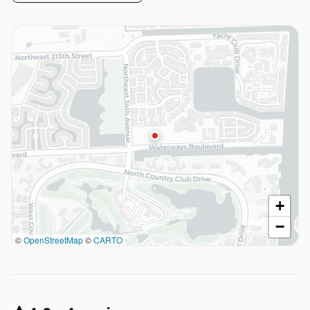
+
−
©
OpenStreetMap
©
CARTO