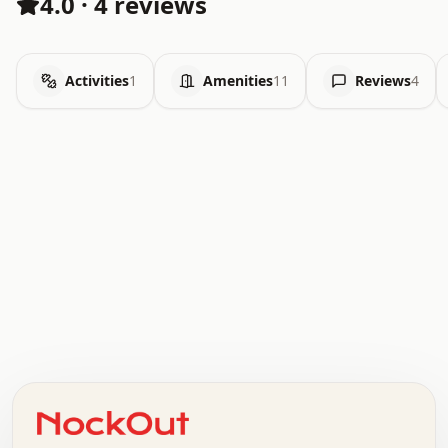
4.0
·
4 reviews
Activities
1
Amenities
11
Reviews
4
.   .   .   .   .   .   .   .   x   x   .   .   .   .   .
.   .   .   .   .   .   .   .   .   .   .   .   .   .   .
.   .   .   .   o   .   .   .   .   .   +   .   .   .   .
o   .   .   :   .   .   .   .   .   .   x   .   .   +   .
.   +   .   .   .   .   .   .   .   .   .   +   .   .   .
.   .   +   .   .   o   .   .   .   .   .   .   :   .   .