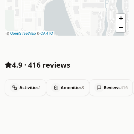
+
−
©
OpenStreetMap
©
CARTO
4.9
·
416 reviews
Activities
1
Amenities
3
Reviews
416