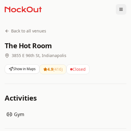
Togg
Back to all venues
The Hot Room
3855 E 96th St, Indianapolis
Show in Maps
4.9
(
416
)
Closed
Activities
Gym