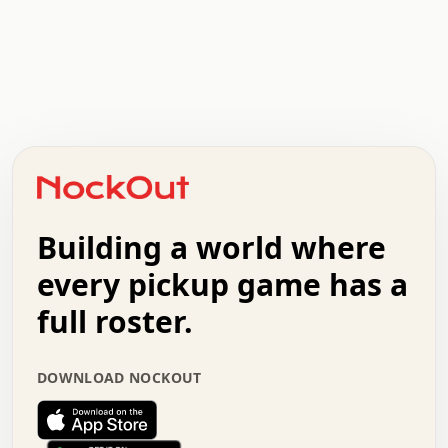
.   .   .   .   .   .   .   .   x   x   .   .   .   .   .
.   .   .   .   .   .   .   .   .   .   .   .   .   .   .
.   .   .   .   o   .   .   .   .   .   +   .   .   .   .
o   .   .   :   .   .   .   .   .   .   x   .   .   +   .
.   +   .   .   .   .   .   .   .   .   .   +   .   .   .
.   .   +   .   .   o   .   .   .   .   .   .   :   .   .
.   .   .   o   .   .   .   .   .   .   .   .   x   .   .
Building a world where
x   .   .   .   .   .   .   .   .   .   .   .   :   .   .
.   .   .   .   .   +   .   .   .   .   .   .   .   +   .
every pickup game has a
.   .   :   .   .   .   .   .   .   .   .   o   .   .   .
full roster.
.   .   .   x   .   .   .   .   .   .   :   .   .   o   .
.   .   .   .   .   :   .   .   .   .   o   .   .   .   .
.   +   .   .   :   .   .   .   .   .   .   .   .   .   x
DOWNLOAD NOCKOUT
.   .   .   .   .   .   .   .   :   .   .   .   .   .   +
.   .   .   .   .   .   .   .   +   .   .   x   .   .   .
.   .   .   .   .   .   :   +   .   .   .   .   .   o   .
.   .   .   .   .   .   .   .   .   .   .   .   .   .   .